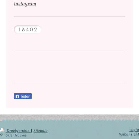
Instagram
Teilen
Login
Druckversion
|
Sitemap
Webansicht
© Tortenträume